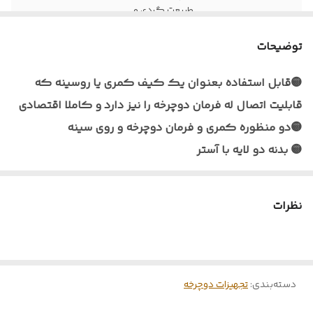
طبیعت گردی و...
🟡 کیفیت
جنس ( متریال ) ضد پارگی
توضیحات
🟡اندازه تقریبی (
20x15x29
🟡قابل استفاده بعنوان یک کیف کمری یا روسینه که
طول×عرض×ارتفاع )
قابلیت اتصال له فرمان دوچرخه را نیز دارد و کاملا اقتصادی
🟡رنگ بندی
تک رنگ
🟡دو منظوره کمری و فرمان دوچرخه و روی سینه
🟡 بدنه دو لایه با آستر
🟡طریقه مصرف
قفل بسیار قوی نظامی / دو منظوره کمری و
🟡قفل بسیار قوی نظامی جنس
فرمان
🟡( متریال ) ضد پارگی
نظرات
🔵 میزان ضدآب
مقاوم در برابر آب
🟡دارای کمری هوا خور
🟡ابعاد عرض 28 سانت ارتفاع 30 سانت با در باز و کلاف 12
سانت
🟡توجه کنید در کیف رولی است و میتوان در حجم دلخواه
دسته‌بندی
:
تجهیزات دوچرخه
در را ببنید