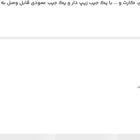
موبایل ، هنذفری ، کارت و و ..
کارت و ... با یک جیب زیپ دار و یک جیب عمودی قابل وصل به ه
بدنه ضد آب ip64
دوچرخه‌ سواری، موتورسواری، کوه نوردی, طبیعت گردی و...
تک رنگ
تک سایز
.