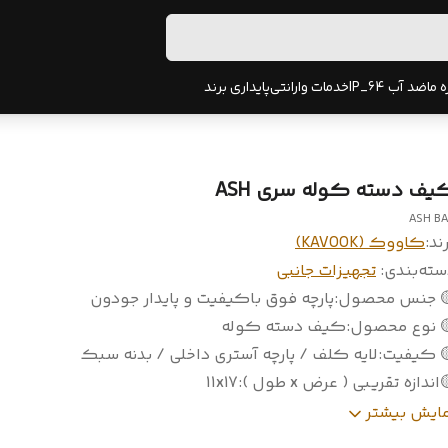
پایداری برند
خدمات وارانتی
ضد آب IP_64
دربا
کیف دسته کوله سری AS
ASH B
کاووک (KAVOOK)
برن
تجهیزات جانبی
:
دسته‌بند
پارچه فوق باکیفیت و پایدار جودون
:
🟡 جنس محصو
کیف دسته کوله
:
🟡 نوع محصو
لایه کلف / پارچه آستری داخلی / بدنه سبک
:
🟡 کیفی
11x17
:
🟡اندازه تقریبی ( عرض x طول
ی یک جیب زیپ دار و یک جیب عمودی / قابل وصل به هرنوع

نمایش بیشت
 چند جای مناسب مثل خودکار و .... / مناسب برای موبایل ،
طریق