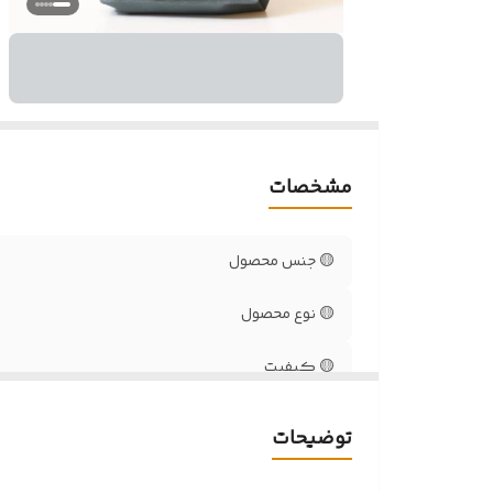
م
🟡
در
🟡
مشخصات
🟡 جنس محصول
🟡 نوع محصول
🟡 کیفیت
🟡اندازه تقریبی ( عرض x طول )
توضیحات
🟡طریقه مصرف