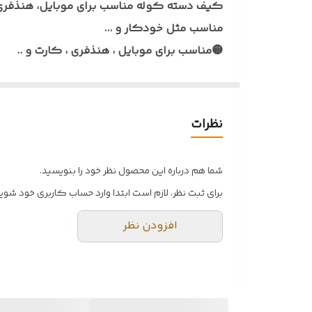
کیف دسته کوله مناسب برای موبایل، هنذفری، 
مناسب مثل خودکار و ...
🔵 میزان ضدآب
🟡مناسب برای موبایل ، هنذفری ، کارت و ..
🟡 قابل استفاده در
🟡دارای یک جیب زیپ دار و یک جیب عمودی
🟡قابل وصل به هرنوع کوله
🟡رنگ بندی
🟡بدنه ضد آب و سبک
نظرات
🟡 سایز بندی
🟡چند جای مناسب مثل خودکار و ...
شما هم درباره این محصول نظر خود را بنویسید.
برای ثبت نظر، لازم است ابتدا وارد حساب کاربری خود شوید
افزودن نظر