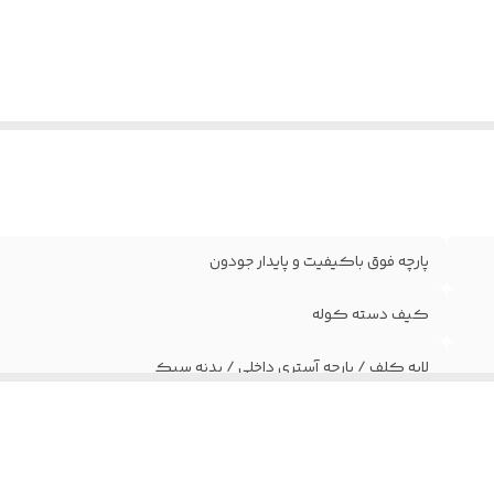
صرف
:
هنذفری ، کارت و و ..
 میزان ضدآب
:
بدنه ضد آب ip64
 قابل استفاده
دوچرخه‌ سواری، موتورسواری، کوه نوردی, طبی
:
و...
رنگ بندی
:
تک رنگ
 سایز بندی
:
تک سایز
پارچه فوق باکیفیت و پایدار جودون
کیف دسته کوله
لایه کلف / پارچه آستری داخلی / بدنه سبک
11x17
دارای یک جیب زیپ دار و یک جیب عمودی / قابل وصل به هرنوع کوله 