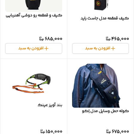
کیف و قمقمه رو دوشی آهنربایی
کیف قمقمه مدل جاست راید
685,000
465,000
افزودن به سبد
افزودن به سبد
بند آویز عینک
کوله حمل وسایل مدل اِکو
150,000
675,000