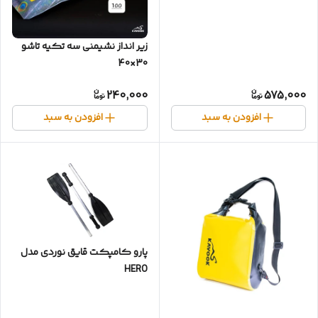
زیر انداز نشیمنی سه تکیه تاشو
30×40
240,000
575,000
افزودن به سبد
افزودن به سبد
پارو کامپکت قایق نوردی مدل
HERO