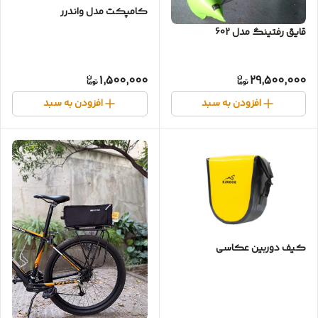
کامپکت مدل واندرر
قایق رفتینگ مدل 602
1,500,000
29,500,000
افزودن به سبد
افزودن به سبد
کیف دوربین عکاسی