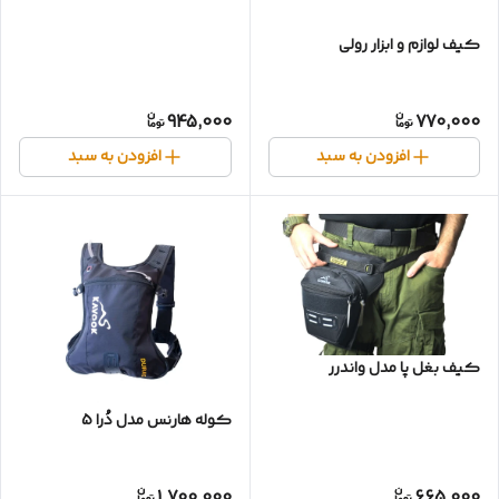
کیف لوازم و ابزار رولی
945,000
770,000
افزودن به سبد
افزودن به سبد
کیف بغل پا مدل واندرر
کوله هارنس مدل دُرا 5
1,700,000
665,000