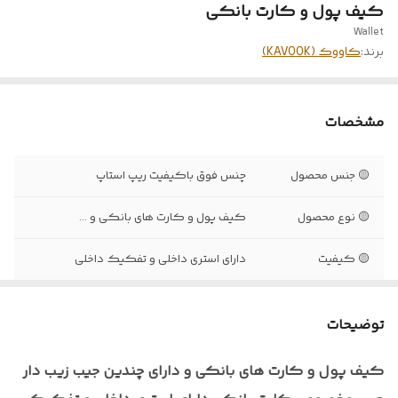
کیف پول و کارت بانکی
Wallet
برند:
کاووک (KAVOOK)
مشخصات
🟡 جنس محصول
چنس فوق باکیفیت ریپ استاپ
🟡 نوع محصول
کیف پول و کارت های بانکی و ...
🟡 کیفیت
دارای استری داخلی و تفکیک داخلی
🟡اندازه
۱۱ * ۱۵
توضیحات
🟡 قابل استفاده در
دوچرخه‌ سواری، موتورسواری، کوه نوردی،
ورزش های هوازی, طبیعت گردی و...
کیف پول و کارت های بانکی و دارای چندین جیب زیب دار