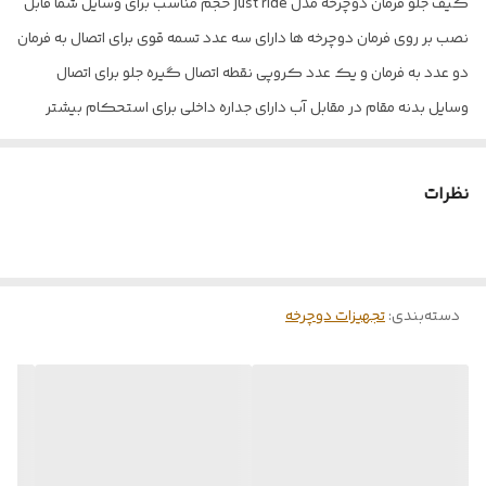
کیف جلو فرمان دوچرخه مدل just ride حجم مناسب برای وسایل شما قابل
نصب بر روی فرمان دوچرخه ها دارای سه عدد تسمه قوی برای اتصال به فرمان
دو عدد به فرمان و یک عدد کروپی نقطه اتصال گیره جلو برای اتصال
وسایل بدنه مقام در مقابل آب دارای جداره داخلی برای استحکام بیشتر
ابعاد: 25x17x17 تکفروشی: 385.000 تعداد ( حداقل ده عدد ) تماس ما
هزاران راه سخت پیموده ایم محصولات کاووک کاملا ایرانی است
نظرات
محصولات دوچرخه سواری و سایکل توریستی و گردشگری ، کوه و
ادونچری .
دسته‌بندی
:
تجهیزات دوچرخه