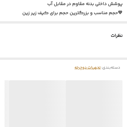
پوشش داخلی بدنه مقاوم در مقابل آب
🟡طریقه مصرف
دارای تسمه برای اتصاببه قسمت های مختلف
💚حجم مناسب و بزرگترین حجم برای کیف زیر زین
دوچرخه
💚در رول با یک در اضافه کاملاً بسته می شود
🔵 میزان ضدآب
مقاوم در برابر آب
💚حجم حدودا سه لیتر
نظرات
💚با پوشش داخلی
💚بدنه مقاوم در مقابل آب
دسته‌بندی
:
تجهیزات دوچرخه