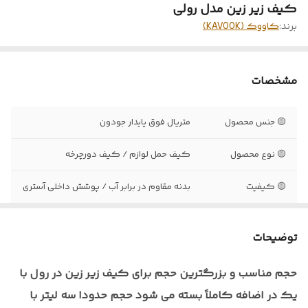
کیف زیر زین مدل رولی
برند:
کاووک (KAVOOK)
مشخصات
🟡 جنس محصول
متریال فوق پایدار جودون
🟡 نوع محصول
کیف حمل لوازم / کیف دورچرخه
🟡 کیفیت
بدنه مقاوم در برابر آب / پوشش داخلی آستری
🟡رنگ بندی
تک رنگ از سری ASH
توضیحات
🟡 سایز بندی
تک سایز
حجم مناسب و بزرگترین حجم برای کیف زیر زین در رول با
🟡 قابل استفاده در
دوچرخه‌ سواری، موتورسواری، کوه نوردی،
یک در اضافه کاملاً بسته می شود حجم حدودا سه لیتر با
ورزش های هوازی, طبیعت گردی و...