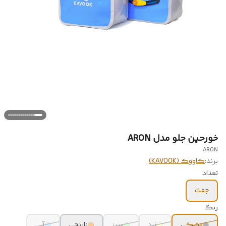
خورحین جلو مدل ARON
ARON
برند:
کاووک (KAVOOK)
تعداد
جفت
رنگ
مشکی
زرد
سبز
نارنجی
آبی