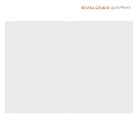
ارتفاع 50 عرض 28 و نوار دور 18
دسته‌بندی
:
تجهیزات دوچرخه
پنج سال خدمات بعد از فروش
محصولات دوچرخه سواری و سایکل توریستی و گردشگری ، کوه و
ادونچری .