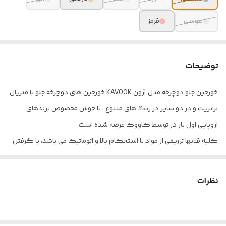
طوسی
قرمز
توضیحات
خورجین جلو دوچرخه مدل آرون KAVOOK خورجین های دوچرخه جلو با متریال
ترانزیت و در دو سایز در رنگ های متنوع ، با جوش مخصوص برندهای
اروپایی اول بار در توسط کاووک عرضه شده است.
کلیه قلابها تزریقی از مواد با استحکام بالا و اتوماتیک می باشد، با گرفتن
دسته ضامن باز شده و به راحتی روی ترک بند متصل می شود. در هفت
رنگ زرد قرمز نارنجی سبز مشکی طوسی آبی
نظرات
خورجین عقب با در باز چهل لیتر خورجین جلو با در باز سی لیتر . دارای شب
نمایی رفلکتوری قوی
خورجین عقب ابعاد ارتفاع 60 ، عرض 28، عرض نوار دور 20 خورجین جلو ابعاد