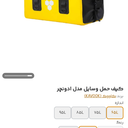
کیف حمل وسایل مدل ادونچر
برند:
کاووک (KAVOOK)
اندازه
95L
85L
75L
65L
رنگ