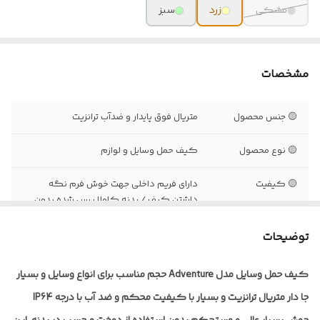
مشکی
زرد
سبز
مشخصات
🟡 جنس محصول
متریال فوق پایدار و ضدآب ترانزیت
🟡 نوع محصول
کیف حمل وسایل و لوازم
🟡 کیفیت
دارای فریم داخلی جهت خوش فرم نگه
داشتن کیف / بدنه کاملا پرس شده بدون
استفاده از دوخت / بسته شدن به صورت رولی
با 4 قفل قابل تنظیم / دسته های با کیفیت و
توضیحات
بلند جهت حمل راحت کیف با پایداری بالا
کیف حمل وسایل مدل Adventure حجم مناسب برای انواع وسایل و بسیار
🟡 شب نما
دارد
جا دار متریال ترانزیت و بسیار با کیفیت محکم و ضد آب با درجه IP64
🟡رنگ بندی
مشکی / زرد / سبز / قرمز / آبی / نارنجی /