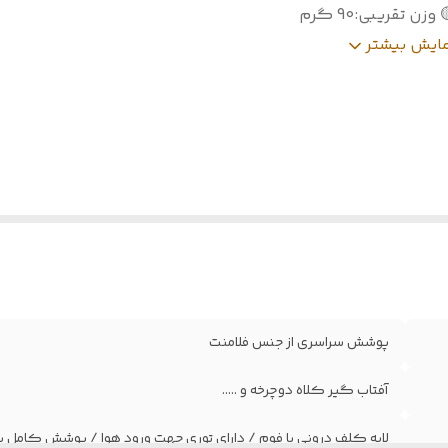
 وزن تقریبی
:
90 گرم
 قابل
دوچرخه‌ سواری، موتورسواری، کوه نوردی, طبیعت گردی و..
مایش بیشتر
ستفاده
نصب بر روی انوا کلاه ها از جمله دوچرخه یا ... و مناسب بر
:
نوردی ،مهندسی ، کارکری , کارگاهی و ...
رنگ بندی
:
در انواع طرح های مختلف
طریقه مصرف
:
بندهای متعدد جهت نصب / بند نقاب جلو
 میزان ضدآب
:
مقاوم در برابر آب / بارش
پوشش سراسری از جنس فلامنت
آفتاب گیر کلاه دوچرخه و .....
لایه کلف درونی با فوم / دارای توری جهت ورود هوا / پوشش کامل پ