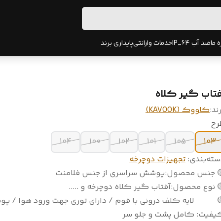
پایداری برند
خدمات وارانتی
ضد آب IP_64
دربا
آفتاب گیر کلا
کاووک (KAVOOK)
برن
طر
104
100
102
101
105
103
تجهیزات دوچرخه
:
دسته‌بند
پوشش سراسری از جنس فلامنت
:
🟡 جنس محصو
آفتاب گیر کلاه دوچرخه و .....
:
🟡 نوع محصو
 کلف درونی با فوم / دارای توری جهت ورود هوا / پوشش

کامل پشت و جلو سر
:
کیفی