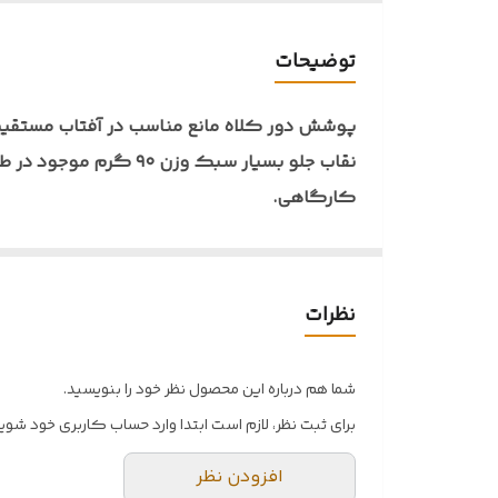
🟡 وزن تقریبی
توضیحات
🟡 قابل استفاده در
پوشش دور کلاه مانع مناسب در آفتاب مستقی
نقاب جلو بسیار سبک و
🟡رنگ بندی
کارگاهی.
🟡طریقه مصرف
🔵پوشش دور کلاه
🔵مانع مناسب در آفتاب مستقیم
🔵 میزان ضدآب
🔵 نصب ساده و آسان
نظرات
🔵پوشش کامل پشت و جلو سر
🔵دارای توری جهت ورود هوا
شما هم درباره این محصول نظر خود را بنویسید.
🔵بندهای متعدد جهت نصب
برای ثبت نظر، لازم است ابتدا وارد حساب کاربری خود شوید
🔵بند نقاب جلو
افزودن نظر
🔵بسیار سبک