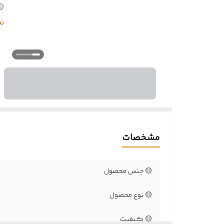
🟡
🟡
ن
ا
در
مشخصات
🟡 جنس محصول
🟡 نوع محصول
🟡 کیفیت