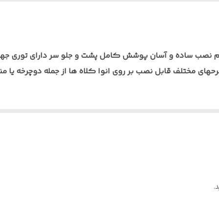
90 گرم
دوچرخه‌ سواری، موتورسواری، کوه نوردی, طبیعت گردی و... / قابل نصب ب
برای صخره نوردی ،مهندسی ، کارکری , کارگاهی و ...
م نصب ساده و آسان پوشش کامل پشت و جلو سر دارای توری جهت
زن ۹۰ گرم موجود در طرحهای مختلف قابل نصب بر روی انوا کلاه ها از جمله دو
در انواع طرح های مختلف
بندهای متعدد جهت نصب / بند نقاب جلو
مقاوم در برابر آب / بارش
.