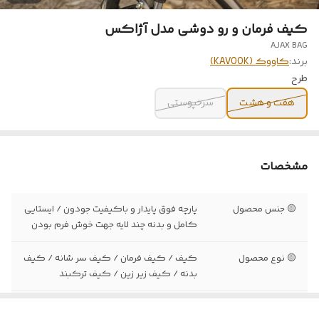
کیف فرمان و رو دوشی مدل آژاکس
AJAX BAG
برند:
کاووک (KAVOOK)
طرح
هفت و هشت
سرخپوستی
مشخصات
🟡 جنس محصول
پارچه فوق پایدار و باکیفیت جودون / ایستایی
کامل و بدنه چند لایه جهت خوش فرم بودن
🟡 نوع محصول
کیف / کیف فرمان / کیف سر شانه / کیف
بدنه / کیف زیر زین / کیف ترکبند
🟡 کیفیت
بدنه مقاوم در برابر آب / لایه سطحی داخلی