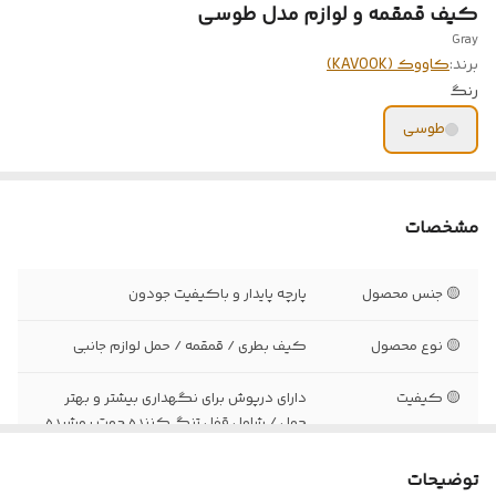
کیف قمقمه و لوازم مدل طوسی
Gray
برند:
کاووک (KAVOOK)
رنگ
طوسی
مشخصات
🟡 جنس محصول
پارچه پایدار و باکیفیت جودون
🟡 نوع محصول
کیف بطری / قمقمه / حمل لوازم جانبی
🟡 کیفیت
دارای درپوش برای نگهداری بیشتر و بهتر
حمل / شامل قفل تنگ کننده جهت پوشيده
شدن سر کیف
توضیحات