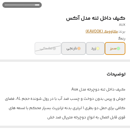
کیف داخل تنه مدل آکس
AUX
برند:
کاووک (KAVOOK)
رنگ
سبز
زرد
نارنجی
مشکی
توضیحات
کیف داخل تنه دوچرخه مدل Aux
جوش و پرس بدون دوخت و چسب ضد آب با در رول شونده حجم 8L، فضای
کافی برای حمل دو بطری 1 لیتری بدنه ترانزیت بسیار محکم با تسمه های
قوی قابل اتصال به انواع دوچرخه متریال ضد خش
در هفت رنگ مشکی ، سبز ، قرمز ، زرد ، نارنجی ، آبی ، طوسی