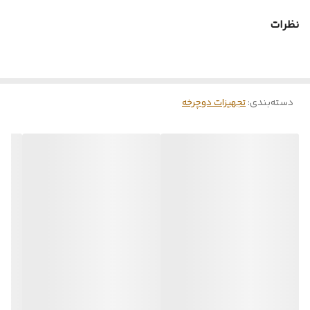
داهل تنه دوچرخه اکثریت بصورت مثلث می باشد و این شکل از خورجین
نظرات
بسیار مناسب حمل وسایل شما را دارد
با حجم مناسب و استفاده از فضای مناسب بسیار راحت می توانید تجهیزات و
پوشاک خود را حمل کنید
دسته‌بندی
:
تجهیزات دوچرخه
بدنه ضد خش و ضد یو وی ، با طول عمر بسیار زیاد
متریال ، جنس ترانزیت بکار رفته از جنس روکش تریلی است که در مقابل
برف باران ، گردوخاک و باد دوام بسبار دارد