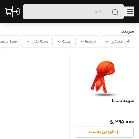
سربند
جدیدترین
برندها
قیمت
دسته‌بندی
فقط محصو
سربند باندانا
395,000
افزودن به سبد