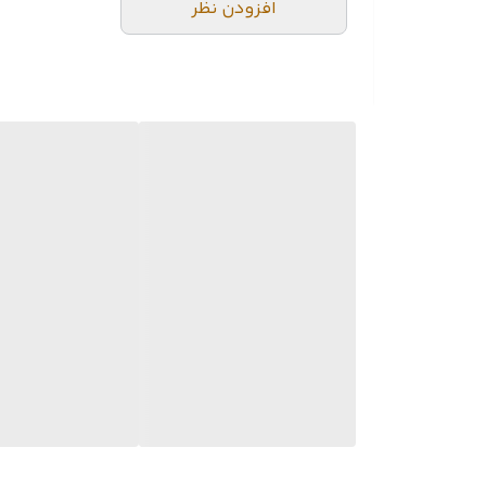
افزودن نظر
🔵 میزان ضدآب