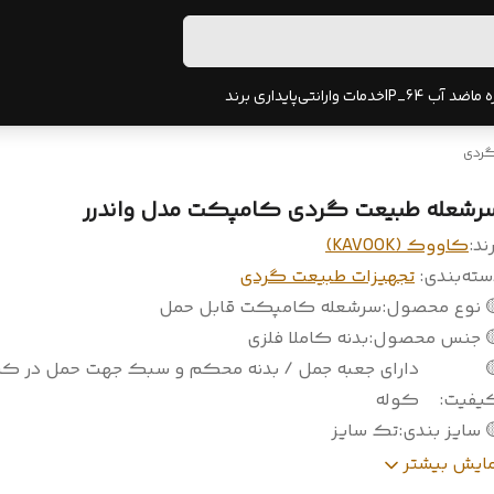
پایداری برند
خدمات وارانتی
ضد آب IP_64
دربا
تجهی
سرشعله طبیعت گردی کامپکت مدل واندر
کاووک (KAVOOK)
برن
تجهیزات طبیعت گردی
:
دسته‌بند
سرشعله کامپکت قابل حمل
:
🟡 نوع محصو
بدنه کاملا فلزی
:
🟡 جنس محصو
ای جعبه جمل / بدنه محکم و سبک جهت حمل در کیف /

کوله
:
کیفی
تک سایز
:
🟡 سایز بن
نگ / کوه نوردی / طبیعت گردی /سفر / زیارت /
🟡 قا
نمایش بیشت
استفاده عمومی
:
استفاده 