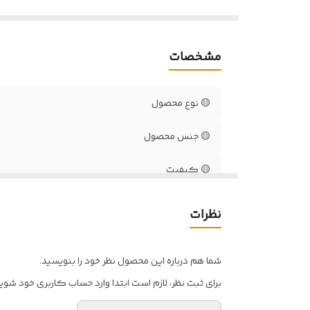
مشخصات
🟡 نوع محصول
🟡 جنس محصول
🟡 کیفیت
🟡 سایز بندی
نظرات
🟡 قابل استفاده در
شما هم درباره این محصول نظر خود را بنویسید.
🟡طریقه مصرف
برای ثبت نظر، لازم است ابتدا وارد حساب کاربری خود شوید
🟡رنگ بندی