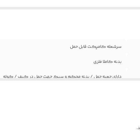
طریقه مصرف
:
قابل اتصال به انواع گاز های کپسولی / بدنه قاب
رنگ بندی
:
تک رنگ
 میزان ضدآب
:
مقاوم در برابر آب
سرشعله کامپکت قابل حمل
بدنه کاملا فلزی
دارای جعبه جمل / بدنه محکم و سبک جهت حمل در کیف / کوله
تک سایز
کمپینگ / کوه نوردی / طبیعت گردی /سفر / زیارت / استفاده عم
قابل اتصال به انواع گاز های کپسولی / بدنه قابل تنظیم
.
تک رنگ