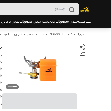
ره ما
تماس با ما
دسته بندی محصولات
خانه
دسته‌بندی محصولات
زات طبیعت گردی
/
دسته بندی محصولات
/
تجهیزات سفر شما | KAVOOK
ر
د:
ی
ل
ل

ت
دی
بل
ر
در