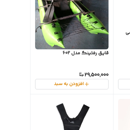
ی
قایق رفتینگ مدل 602
29,500,000
افزودن به سبد