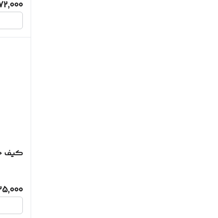
72,000
کیف خو
25,000