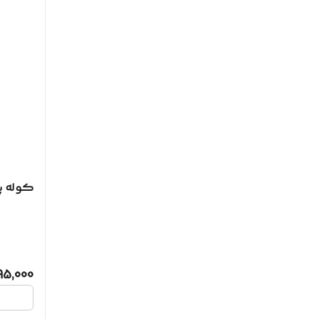
کوله پ
95,000