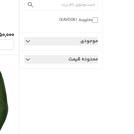
کاووک (KAVOOK)
50,000
موجودی
محدوده قیمت