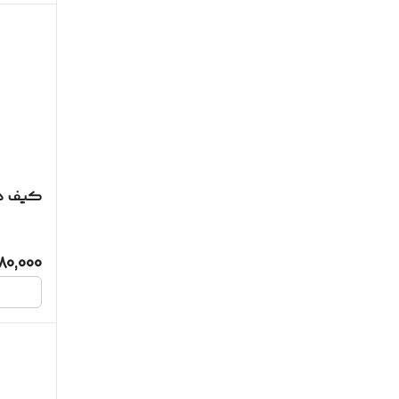
کیف د
80,000