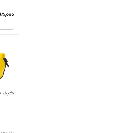
95,000
کیف ح