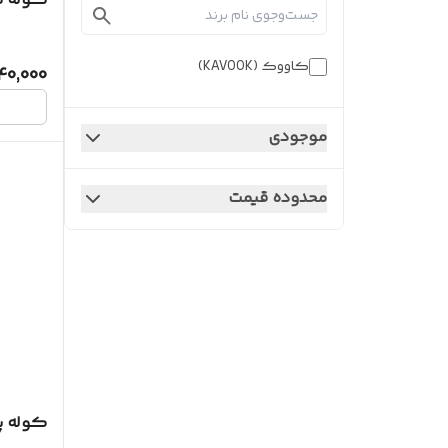
کوله 
کاووک (KAVOOK)
40,000
موجودی
محدوده قیمت
کوله پ