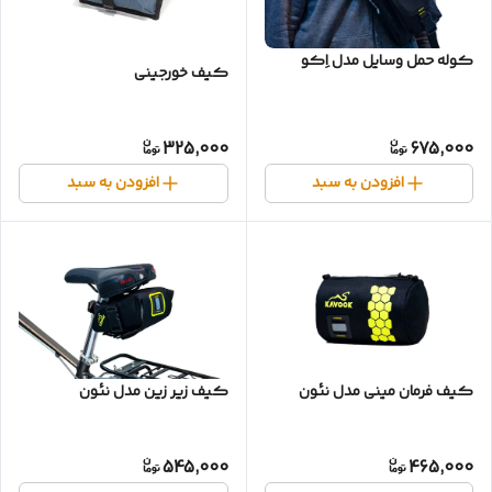
کوله حمل وسایل مدل اِکو
کیف خورجینی
325,000
675,000
افزودن به سبد
افزودن به سبد
کیف فرمان مینی مدل نئون
کیف زیر زین مدل نئون
545,000
465,000