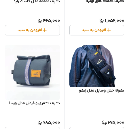
کیف کمک های اولیه
کیف قمقمه مدل جاست راید
465,000
1,056,000
افزودن به سبد
افزودن به سبد
کوله حمل وسایل مدل اِکو
کیف کمری و فرمان مدل ورسا
685,000
675,000