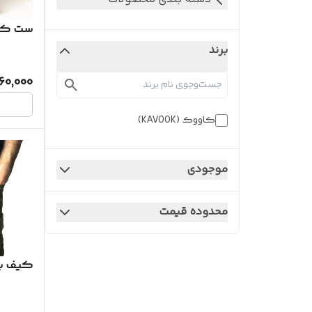
ست کی
برند
60,000
کاووک (KAVOOK)
موجودی
محدوده قیمت
کیف بغ