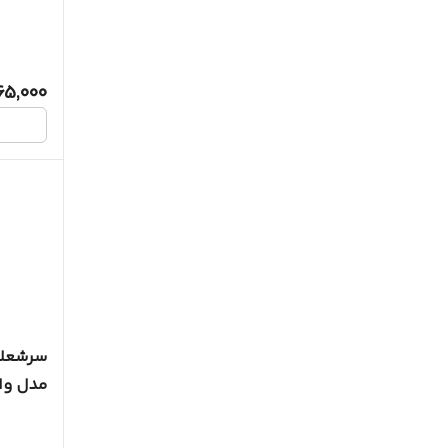
65,000
سرشعل
مدل وان